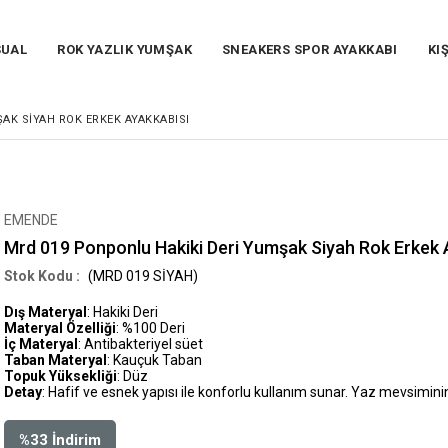
SUAL
ROK YAZLIK YUMŞAK
SNEAKERS SPOR AYAKKABI
KI
AK SIYAH ROK ERKEK AYAKKABISI
EMENDE
Mrd 019 Ponponlu Hakiki Deri Yumşak Siyah Rok Erkek 
(MRD 019 SİYAH)
Dış Materyal
: Hakiki Deri
Materyal Özelliği
: %100 Deri
İç Materyal
: Antibakteriyel süet
Taban Materyal
: Kauçuk Taban
Topuk Yüksekliği
: Düz
Detay
: Hafif ve esnek yapısı ile konforlu kullanım sunar. Yaz mevsimini
%
33
İndirim