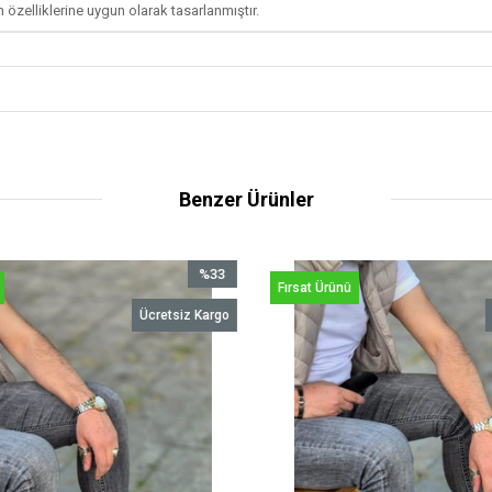
n özelliklerine uygun olarak tasarlanmıştır.
Benzer Ürünler
%33
Fırsat Ürünü
İndirim
Ücretsiz Kargo
%33İndirim