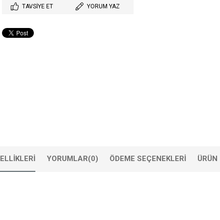
TAVSIYE ET
YORUM YAZ
ELLIKLERI
YORUMLAR
(0)
ÖDEME SEÇENEKLERI
ÜRÜN 