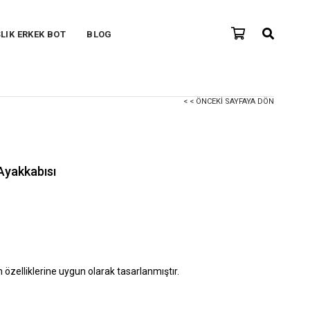
ŞLIK ERKEK BOT
BLOG
< < ÖNCEKI SAYFAYA DÖN
Ayakkabısı
n özelliklerine uygun olarak tasarlanmıştır.