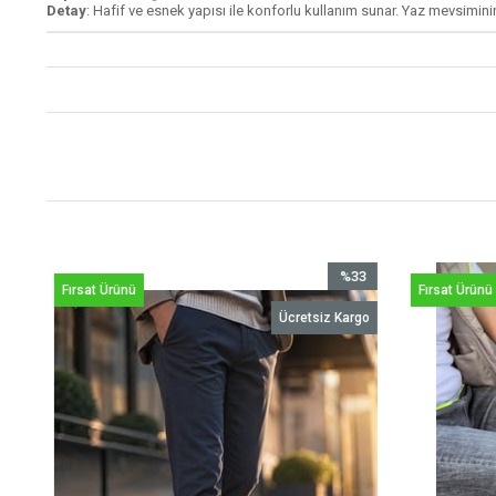
Detay
: Hafif ve esnek yapısı ile konforlu kullanım sunar. Yaz mevsimini
3
%33
Fırsat Ürünü
Fırsat Ürünü
im
İndirim
o
Ücretsiz Kargo
dirim
%33İndirim