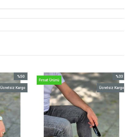
%50
%33
Fırsat Ürünü
İndirim
İndirim
Ücretsiz Kargo
Ücretsiz Kargo
%50İndirim
%33İndirim