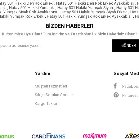
tay 501 Hakiki Deri Rok Erkek
,
Hatay 501 Hakiki Deri Rok Erkek Ayakkabısı
,
H
bısı
,
Hatay 501 Hakiki Yumşak
,
Hatay 501 Hakiki Yumşak Siyah
,
Hatay 501 H
ki Yumşak Siyah Rok Ayakkabısı
,
Hatay 501 Hakiki Yumşak Siyah Erkek
,
Hata
Hakiki Yumşak Rok Erkek
,
Hatay 501 Hakiki Yumşak Rok Erkek Ayakkabısı
,
Ha
BIZDEN HABERLER
Bültenimize Üye Olun ! Tüm İndirim ve Fırsatlardan İlk Sizin Haberiniz Olsun !
GÖNDER
Yardım
Sosyal Med
Müşteri Hizmetleri
Faceboo
Sıkça Sorulan Sorular
Pinterest
Kargo Takibi