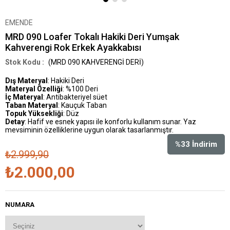
EMENDE
MRD 090 Loafer Tokalı Hakiki Deri Yumşak
Kahverengi Rok Erkek Ayakkabısı
(MRD 090 KAHVERENGİ DERİ)
Dış Materyal
: Hakiki Deri
Materyal Özelliği
: %100 Deri
İç Materyal
: Antibakteriyel süet
Taban Materyal
: Kauçuk Taban
Topuk Yüksekliği
: Düz
Detay
: Hafif ve esnek yapısı ile konforlu kullanım sunar. Yaz
mevsiminin özelliklerine uygun olarak tasarlanmıştır.
%
33
İndirim
₺2.999,90
₺2.000,00
NUMARA