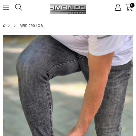
0
MRD 090 LOAFER TOKALI HAKIKI DERI YUMŞAK KAHVERENGI ROK ERKEK AYAKKABISI