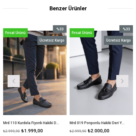
Benzer Ürünler
%33
%33
ünü
Fırsat Ürünü
Fırsat Ürün
İndirim
İndirim
Ücretsiz Kargo
Ücretsiz Kargo
%33İndirim
%33İndirim
Mrd 110 Kurdela Fiyonk Hakiki Deri Yumşak SiyahRok Erkek Ayakkabısı
Mrd 019 Ponponlu Hakiki Deri Yumşak Siyah Rok Erkek Ayakkabısı
₺1.999,00
₺2.000,00
₺
₺2.999,90
₺2.999,90